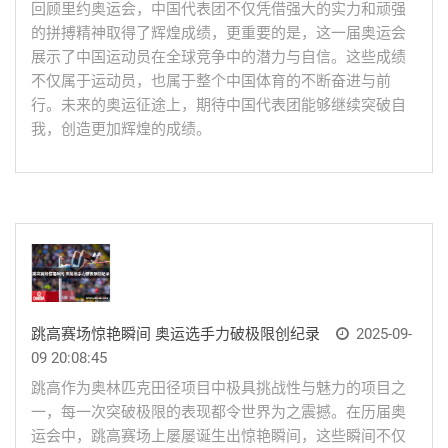
回顾里约奥运会，中国代表团不仅凭借强大的实力和顽强
的拼搏精神取得了辉煌成绩，更重要的是，这一届奥运会
展示了中国运动员在全球竞争中的潜力与自信。这些成绩
不仅属于运动员，也属于整个中国体育的不断奋进与前
行。未来的奥运征途上，期待中国代表团能够继续突破自
我，创造更加辉煌的成绩。
跳高赛场惊艳瞬间 奥运选手力破极限创纪录
2025-09-
09 20:08:45
跳高作为奥林匹克田径项目中极具挑战性与魅力的项目之
一，每一次突破极限的表现都令世界为之震撼。在历届奥
运会中，跳高赛场上屡屡诞生出惊艳瞬间，这些瞬间不仅