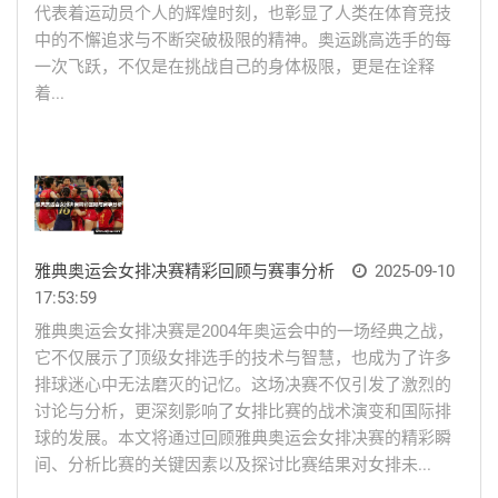
代表着运动员个人的辉煌时刻，也彰显了人类在体育竞技
中的不懈追求与不断突破极限的精神。奥运跳高选手的每
一次飞跃，不仅是在挑战自己的身体极限，更是在诠释
着...
雅典奥运会女排决赛精彩回顾与赛事分析
2025-09-10
17:53:59
雅典奥运会女排决赛是2004年奥运会中的一场经典之战，
它不仅展示了顶级女排选手的技术与智慧，也成为了许多
排球迷心中无法磨灭的记忆。这场决赛不仅引发了激烈的
讨论与分析，更深刻影响了女排比赛的战术演变和国际排
球的发展。本文将通过回顾雅典奥运会女排决赛的精彩瞬
间、分析比赛的关键因素以及探讨比赛结果对女排未...