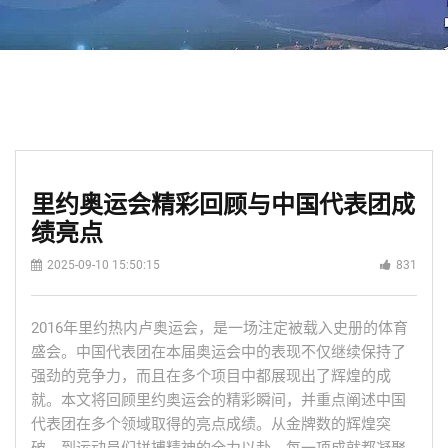
里约奥运会精彩回顾与中国代表团成
绩亮点
2025-09-10 15:50:15
831
2016年里约热内卢奥运会，是一场注定被载入史册的体育
盛会。中国代表团在本届奥运会中的表现不仅继续保持了
强劲的竞争力，而且在多个项目中都展现出了辉煌的成
就。本文将回顾里约奥运会的精彩瞬间，并重点阐述中国
代表团在多个领域取得的亮点成绩。从金牌数的辉煌突