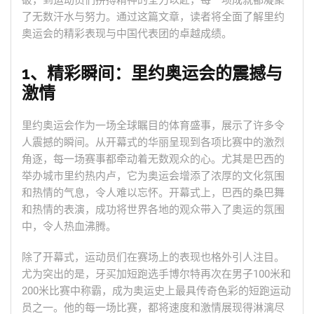
破，到运动员们拼搏精神的全力以赴，每一项成就都凝聚
了无数汗水与努力。通过这篇文章，读者将全面了解里约
奥运会的精彩表现与中国代表团的卓越成绩。
1、精彩瞬间：里约奥运会的震撼与
激情
里约奥运会作为一场全球瞩目的体育盛事，展示了许多令
人震撼的瞬间。从开幕式的华丽呈现到各项比赛中的激烈
角逐，每一场赛事都牵动着无数观众的心。尤其是巴西的
举办城市里约热内卢，它为奥运会增添了浓厚的文化氛围
和热情的气息，令人难以忘怀。开幕式上，巴西的桑巴舞
和热情的表演，成功将世界各地的观众带入了奥运的氛围
中，令人热血沸腾。
除了开幕式，运动员们在赛场上的表现也格外引人注目。
尤为突出的是，牙买加短跑选手博尔特再次在男子100米和
200米比赛中称霸，成为奥运史上最具传奇色彩的短跑运动
员之一。他的每一场比赛，都将速度和激情展现得淋漓尽