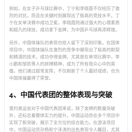
例如，在女子乒乓球比赛中，丁宁和李晓霞不仅经历了激
烈的对抗，而且在关键时刻展现出了极高的竞技水平。丁
宁在女单决赛中成功卫冕，李晓霞则通过强大的心理素质
和超凡的球技，成功拿下金牌，为中国乒乓球再添辉煌。
另外，中国体操队的表现也给人留下了深刻印象。在团体
项目中，中国体操队在激烈的竞争中展现出了极高的默契
和精湛的技术，成功夺得金牌。尤其是在单项比赛中，李
小鹏和邹凯等人的拼搏精神，成为了所有观众心中的英
雄。他们通过超常发挥，不仅刷新了个人最好成绩，也为
中国体操赢得了荣誉。
4、中国代表团的整体表现与突破
里约奥运会对于中国代表团来说，除了金牌的数量突破
外，还标志着整体实力的提升。中国运动员在多个项目中
实现了新突破，展示了全方位的综合能力。在游泳项目
中，中国运动员孙杨和宁泽涛的出色表现令人瞩目，尤其