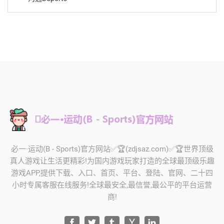
️必一·运动(B - Sports)官方网站✅🏆(zdjsaz.com)✅🏆世界顶级
真人游戏让生活更精彩!为国内游戏玩家打造的全球最顶级乐趣
游戏APP,提供下载、入口、首页、平台、登陆、官网、二十四
小时专属客服在线服务!全球最安全,最信誉,最公平的平台运营
商!