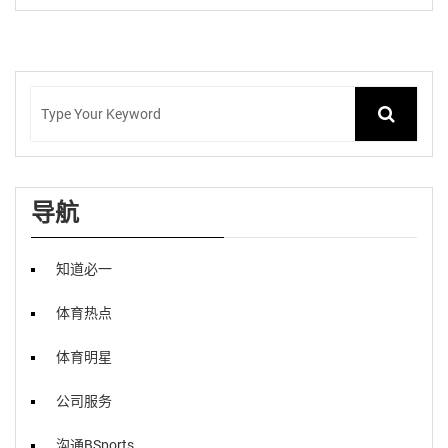
导航
知道必一
体育热点
体育明星
公司服务
沟通BSports