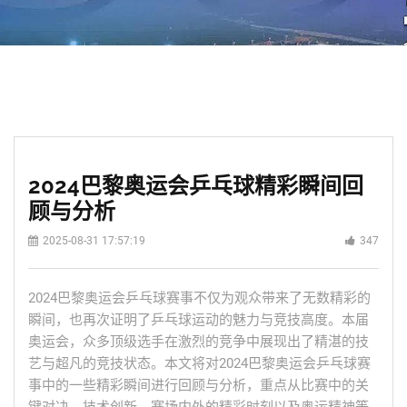
2024巴黎奥运会乒乓球精彩瞬间回
顾与分析
2025-08-31 17:57:19
347
2024巴黎奥运会乒乓球赛事不仅为观众带来了无数精彩的
瞬间，也再次证明了乒乓球运动的魅力与竞技高度。本届
奥运会，众多顶级选手在激烈的竞争中展现出了精湛的技
艺与超凡的竞技状态。本文将对2024巴黎奥运会乒乓球赛
事中的一些精彩瞬间进行回顾与分析，重点从比赛中的关