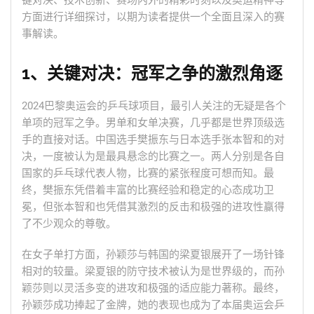
键对决、技术创新、赛场内外的精彩时刻以及奥运精神等
方面进行详细探讨，以期为读者提供一个全面且深入的赛
事解读。
1、关键对决：冠军之争的激烈角逐
2024巴黎奥运会的乒乓球项目，最引人关注的无疑是各个
单项的冠军之争。男单和女单决赛，几乎都是世界顶级选
手的直接对话。中国选手樊振东与日本选手张本智和的对
决，一度被认为是最具悬念的比赛之一。两人分别是各自
国家的乒乓球代表人物，比赛的紧张程度可想而知。最
终，樊振东凭借着丰富的比赛经验和稳定的心态成功卫
冕，但张本智和也凭借其激烈的反击和极强的进攻性赢得
了不少观众的尊敬。
在女子单打方面，孙颖莎与韩国的梁夏银展开了一场针锋
相对的较量。梁夏银的防守技术被认为是世界级的，而孙
颖莎则以灵活多变的进攻和极强的适应能力著称。最终，
孙颖莎成功捧起了金牌，她的表现也成为了本届奥运会乒