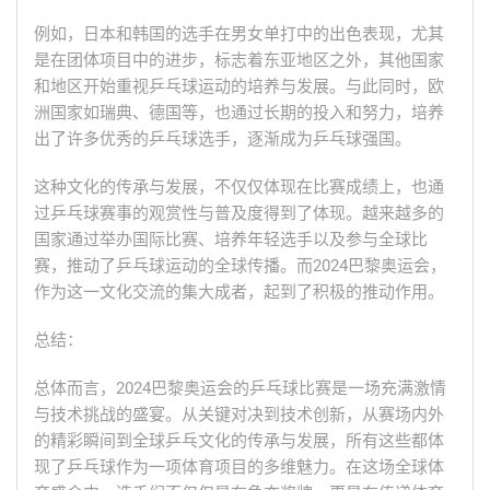
例如，日本和韩国的选手在男女单打中的出色表现，尤其
是在团体项目中的进步，标志着东亚地区之外，其他国家
和地区开始重视乒乓球运动的培养与发展。与此同时，欧
洲国家如瑞典、德国等，也通过长期的投入和努力，培养
出了许多优秀的乒乓球选手，逐渐成为乒乓球强国。
这种文化的传承与发展，不仅仅体现在比赛成绩上，也通
过乒乓球赛事的观赏性与普及度得到了体现。越来越多的
国家通过举办国际比赛、培养年轻选手以及参与全球比
赛，推动了乒乓球运动的全球传播。而2024巴黎奥运会，
作为这一文化交流的集大成者，起到了积极的推动作用。
总结：
总体而言，2024巴黎奥运会的乒乓球比赛是一场充满激情
与技术挑战的盛宴。从关键对决到技术创新，从赛场内外
的精彩瞬间到全球乒乓文化的传承与发展，所有这些都体
现了乒乓球作为一项体育项目的多维魅力。在这场全球体