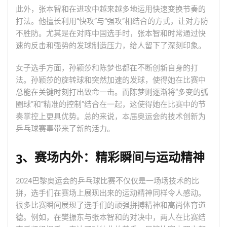
此外，张本智和在进攻中越来越多地运用快速变换节奏的
打法。他擅长利用“快攻”与“强攻”相结合的方式，让对方防
不胜防。尤其是在对阵中国选手时，张本智和时常通过快
速的反击和强势的发球制造压力，给人留下了深刻印象。
女子选手方面，孙颖莎和陈梦也都在不断创新自身的打
法。孙颖莎的旋转球和突然加速的发球，使得她在比赛中
总能在关键时刻打出致命一击。而陈梦则逐渐将“多变的弧
圈球”和“精准的控制”结合在一起，这使得她在比赛中的节
奏掌控上更具优势。总的来说，本届奥运会的技术创新为
乒乓球赛事带来了新的活力。
3、赛场内外：精彩瞬间与运动精神
2024巴黎奥运会的乒乓球比赛不仅仅是一场场技术的比
拼，选手们在赛场上展现出来的运动精神同样令人感动。
很多比赛瞬间展现了选手们的顽强拼搏精神和高尚体育道
德。例如，在樊振东与张本智和的对决中，两人在比赛结