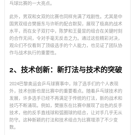
乓球比赛的一大亮点。
此外，男双和女双的比赛也同样充满了戏剧性。尤其是中
国男双组合樊振东与许昕的配合默契，展现了极高的战术
水平，而在女子双打中，陈梦和王曼昱的组合在关键时刻
的合作无间，令对手毫无反击之力。通过这些精彩对决，
观众们不仅看到了顶级选手的个人能力，也见证了团队协
作与战术执行的重要性。
2、技术创新：新打法与技术的突破
2024巴黎奥运会乒乓球赛事中，除了选手们的个人表现
外，技术创新也是比赛中的重要看点。随着乒乓球技术的
发展，许多选手已经不再满足于传统的打法，新的战术和
技巧不断涌现。例如，樊振东在比赛中展现了出色的反手
技术，他的反手直线球和弧圈球的结合，让对手几乎无从
防守。这种新颖的打法和技术组合为比赛增添了不少变
数。