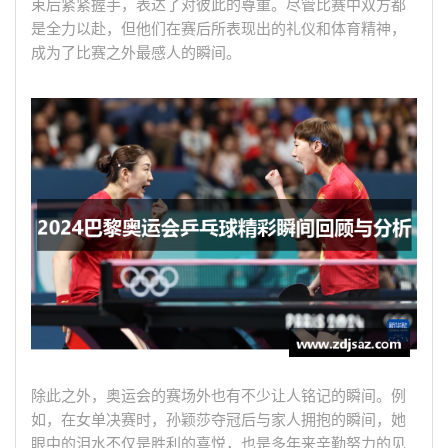
束后紧紧握手，表达了对彼此的尊重。尽管比赛中双方都
是全力以赴，但他们在赛后所表现出的礼仪和体育精神，
成为了比赛之外最感人的瞬间。
除此之外，奥运会的赛场外也有不少让人铭记的瞬间。例
如，在女单决赛时，孙颖莎夺冠后与家人拥抱的瞬间，她
眼中的泪水不仅是胜利的喜悦，也是多年来辛勤努力的见