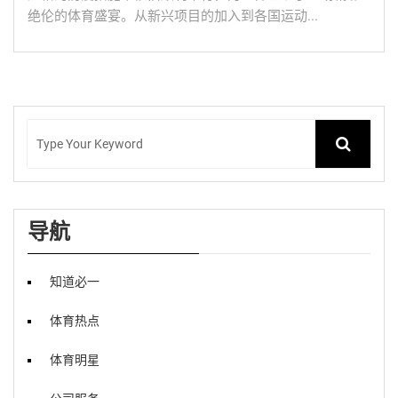
绝伦的体育盛宴。从新兴项目的加入到各国运动...
导航
知道必一
体育热点
体育明星